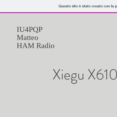
Questo sito è stato creato con la 
IU4PQP
Matteo
HAM Radio
Xiegu X61