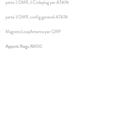
parte 2 DMR, il Codeplug per AT878
parte 3 DMR, config generali AT878
MagneticLoopAntenna per QRP
Appunti Xiegu X6100