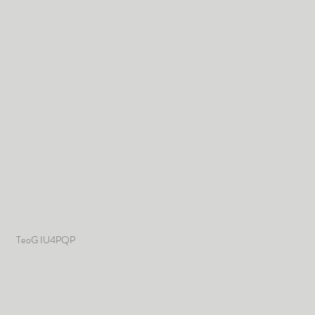
TeoG IU4PQP