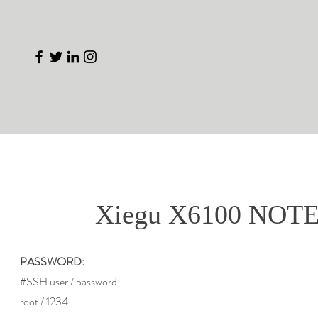
Xiegu X6100 NOTE
PASSWORD:
#SSH user / password
root / 1234